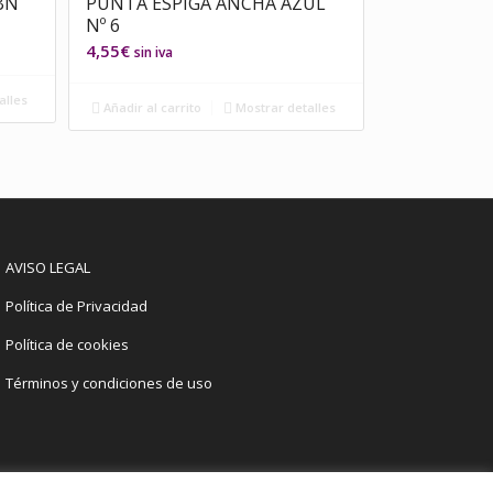
BN
PUNTA ESPIGA ANCHA AZUL
Nº 6
4,55
€
sin iva
alles
Añadir al carrito
Mostrar detalles
AVISO LEGAL
Política de Privacidad
Política de cookies
Términos y condiciones de uso