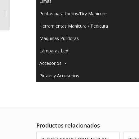
Limas
PUNTA BOLA VERDE # 4
Puntas para tornos/Dry Manicure
BN
Herramientas Manicura / Pedicura
Máquinas Pulidoras
Lámparas Led
Accesorios
Pinzas y Accesorios
Productos relacionados