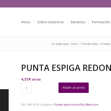
Inicio
Sobre nosotros
Servicios
Formación
Tú estás aquí:
Inicio
/
Tienda Uñas
/
Puntas
PUNTA ESPIGA REDON
4,55
€
sin iva
Añadir al carrito
SKU:
880-025R
Categoría:
Puntas para tornos/Dry Manicure