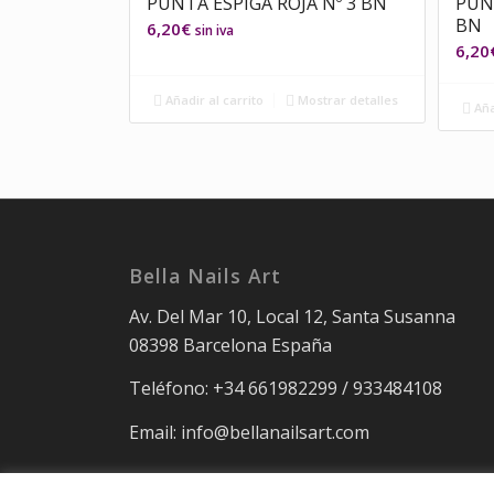
PUNTA ESPIGA ROJA Nº 3 BN
PUNT
BN
6,20
€
sin iva
6,20
Añadir al carrito
Mostrar detalles
Aña
Bella Nails Art
Av. Del Mar 10, Local 12, Santa Susanna
08398 Barcelona España
Teléfono: +34 661982299 / 933484108
Email: info@bellanailsart.com