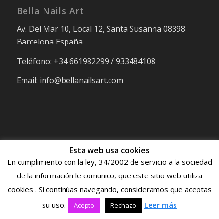
Bella Nails Art
Av. Del Mar 10, Local 12, Santa Susanna 08398
Barcelona España
Teléfono: +34 661982299 / 933484108
Email: info@bellanailsart.com
Nuestro Horario
Esta web usa cookies
Lu-Vi: 9:00-13:00 y 15:00-20:00
En cumplimiento con la ley, 34/2002 de servicio a la sociedad
Sa: 9:00-19:00
de la información le comunico, que este sitio web utiliza
Do: Cerrado
cookies . Si continúas navegando, consideramos que aceptas
su uso.
Leer más
Acepto
Rechazo