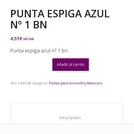
PUNTA ESPIGA AZUL
Nº 1 BN
4,55
€
sin iva
Punta espiga azul n? 1 bn
Añadir al carrito
SKU:
244014B
Categoría:
Puntas para tornos/Dry Manicure
						Descripción					