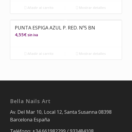
Añadir al carrito
Mostrar detalles
PUNTA ESPIGA AZUL P. RED. Nº5 BN
4,55
€
sin iva
Añadir al carrito
Mostrar detalles
Bella Nails Art
Av. Del Mar 10, Local 12, Santa Susanna 08398
Barcelona España
Teléfono: +34 661982299 / 933484108