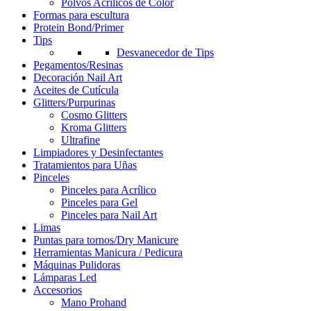
Polvos Acrílicos de Color
Formas para escultura
Protein Bond/Primer
Tips
Desvanecedor de Tips
Pegamentos/Resinas
Decoración Nail Art
Aceites de Cutícula
Glitters/Purpurinas
Cosmo Glitters
Kroma Glitters
Ultrafine
Limpiadores y Desinfectantes
Tratamientos para Uñas
Pinceles
Pinceles para Acrílico
Pinceles para Gel
Pinceles para Nail Art
Limas
Puntas para tornos/Dry Manicure
Herramientas Manicura / Pedicura
Máquinas Pulidoras
Lámparas Led
Accesorios
Mano Prohand