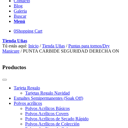
Contacto
Blog
Galeria
Buscar
Menú
0
Shopping Cart
Tienda Uñas
Tú estás aquí:
Inicio
/
Tienda Uñas
/
Puntas para tornos/Dry
Manicure
/
PUNTA CARBIDE SEGURIDAD DERECHA ON
Productos
Tarjeta Regalo
Tarjetas Regalo Navidad
Esmaltes Semipermanentes (Soak Off)
Polvos acrílicos
Polvos Acrílicos Básicos
Polvos Acrílicos Covers
Polvos Acrílicos de Secado Rápido
Polvos Acrílicos de Colección