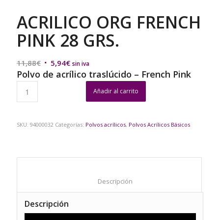
ACRILICO ORG FRENCH
PINK 28 GRS.
El
El
11,88
€
5,94
€
sin iva
Polvo de acrílico traslúcido – French Pink
precio
precio
original
actual
Añadir al carrito
era:
es:
11,88€.
5,94€.
SKU:
94000032
Categorías:
Polvos acrílicos
,
Polvos Acrílicos Básicos
						Descripción					
Descripción