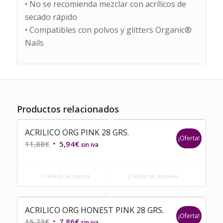
• No se recomienda mezclar con acrílicos de
secado rápido
• Compatibles con polvos y glitters Organic®
Nails
Productos relacionados
ACRILICO ORG PINK 28 GRS.
¡Oferta!
El
El
11,88
€
5,94
€
sin iva
precio
precio
original
actual
Añadir al carrito
Mostrar detalles
era:
es:
11,88€.
5,94€.
ACRILICO ORG HONEST PINK 28 GRS.
¡Oferta!
El
El
15,73
€
7,86
€
sin iva