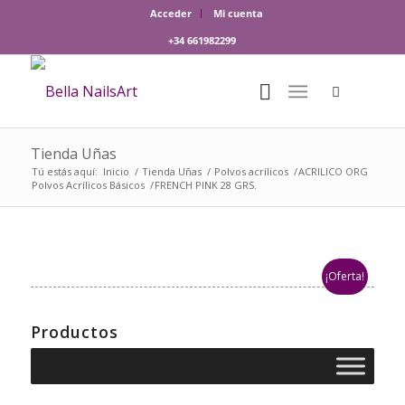
Acceder
Mi cuenta
+34 661982299
Tienda Uñas
Tú estás aquí:
Inicio
/
Tienda Uñas
/
Polvos acrílicos
/
ACRILICO ORG
Polvos Acrílicos Básicos
/
FRENCH PINK 28 GRS.
¡Oferta!
Productos