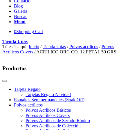
Contacto
Blog
Galeria
Buscar
Menú
0
Shopping Cart
Tienda Uñas
Tú estás aquí:
Inicio
/
Tienda Uñas
/
Polvos acrílicos
/
Polvos
Acrílicos Covers
/
ACRILICO ORG CO. 12 PETAL 50 GRS.
Productos
Tarjeta Regalo
Tarjetas Regalo Navidad
Esmaltes Semipermanentes (Soak Off)
Polvos acrílicos
Polvos Acrílicos Básicos
Polvos Acrílicos Covers
Polvos Acrílicos de Secado Rápido
Polvos Acrílicos de Colección