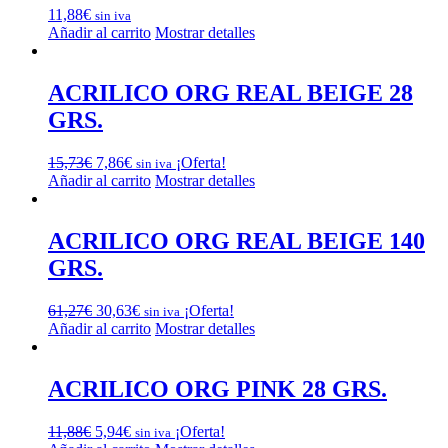
11,88
€
sin iva
Añadir al carrito
Mostrar detalles
ACRILICO ORG REAL BEIGE 28
GRS.
El
El
15,73
€
7,86
€
¡Oferta!
sin iva
precio
precio
Añadir al carrito
Mostrar detalles
original
actual
era:
es:
15,73€.
7,86€.
ACRILICO ORG REAL BEIGE 140
GRS.
El
El
61,27
€
30,63
€
¡Oferta!
sin iva
precio
precio
Añadir al carrito
Mostrar detalles
original
actual
era:
es:
61,27€.
30,63€.
ACRILICO ORG PINK 28 GRS.
El
El
11,88
€
5,94
€
¡Oferta!
sin iva