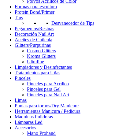
Polvos Acrílicos de Color
Formas para escultura
Protein Bond/Primer
Tips
Desvanecedor de Tips
Pegamentos/Resinas
Decoración Nail Art
Aceites de Cutícula
Glitters/Purpurinas
Cosmo Glitters
Kroma Glitters
Ultrafine
Limpiadores y Desinfectantes
Tratamientos para Uñas
Pinceles
Pinceles para Acrílico
Pinceles para Gel
Pinceles para Nail Art
Limas
Puntas para tornos/Dry Manicure
Herramientas Manicura / Pedicura
Máquinas Pulidoras
Lámparas Led
Accesorios
Mano Prohand