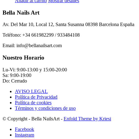
precio
precio
Añadir al carrito
Mostrar detalles
original
actual
era:
es:
Bella Nails Art
11,88€.
5,94€.
Av. Del Mar 10, Local 12, Santa Susanna 08398 Barcelona España
Teléfono: +34 661982299 / 933484108
Email: info@bellanailsart.com
Nuestro Horario
Lu-Vi: 9:00-13:00 y 15:00-20:00
Sa: 9:00-19:00
Do: Cerrado
AVISO LEGAL
Política de Privacidad
Política de cookies
Términos y condiciones de uso
© Copyright - Bella NailsArt -
Enfold Theme by Kriesi
Facebook
Instagram