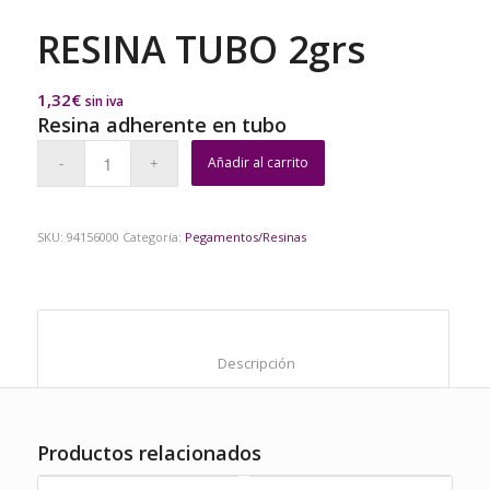
RESINA TUBO 2grs
1,32
€
sin iva
Resina adherente en tubo
Añadir al carrito
SKU:
94156000
Categoría:
Pegamentos/Resinas
						Descripción					
Productos relacionados