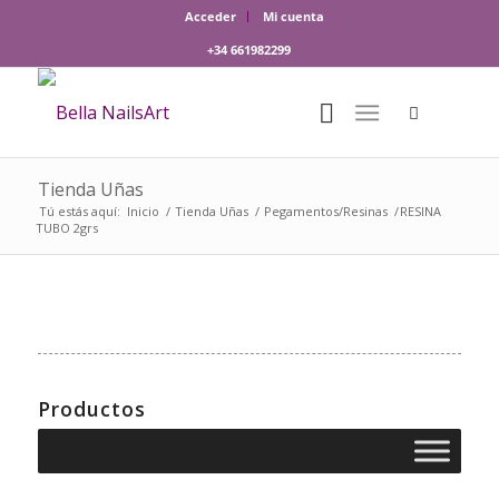
Acceder
Mi cuenta
+34 661982299
Tienda Uñas
Tú estás aquí:
Inicio
/
Tienda Uñas
/
Pegamentos/Resinas
/
RESINA
TUBO 2grs
Productos