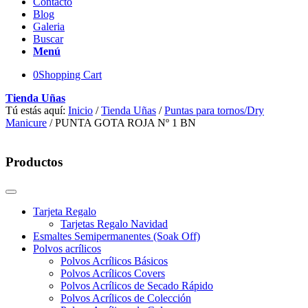
Contacto
Blog
Galeria
Buscar
Menú
0
Shopping Cart
Tienda Uñas
Tú estás aquí:
Inicio
/
Tienda Uñas
/
Puntas para tornos/Dry
Manicure
/
PUNTA GOTA ROJA Nº 1 BN
Productos
Tarjeta Regalo
Tarjetas Regalo Navidad
Esmaltes Semipermanentes (Soak Off)
Polvos acrílicos
Polvos Acrílicos Básicos
Polvos Acrílicos Covers
Polvos Acrílicos de Secado Rápido
Polvos Acrílicos de Colección