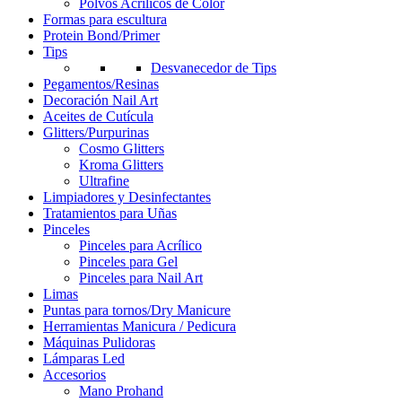
Polvos Acrílicos de Color
Formas para escultura
Protein Bond/Primer
Tips
Desvanecedor de Tips
Pegamentos/Resinas
Decoración Nail Art
Aceites de Cutícula
Glitters/Purpurinas
Cosmo Glitters
Kroma Glitters
Ultrafine
Limpiadores y Desinfectantes
Tratamientos para Uñas
Pinceles
Pinceles para Acrílico
Pinceles para Gel
Pinceles para Nail Art
Limas
Puntas para tornos/Dry Manicure
Herramientas Manicura / Pedicura
Máquinas Pulidoras
Lámparas Led
Accesorios
Mano Prohand