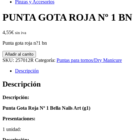
Pinzas y Accesorios
PUNTA GOTA ROJA Nº 1 BN
4,55
€
sin iva
Punta gota roja n?1 bn
PUNTA
Añadir al carrito
GOTA
SKU:
257012R
Categoría:
Puntas para tornos/Dry Manicure
ROJA
Nº
Descripción
1
BN
Descripción
cantidad
Descripción:
Punta Gota Roja Nº 1 Bella Nails Art (g1)
Presentaciones:
1 unidad:
Descripción: