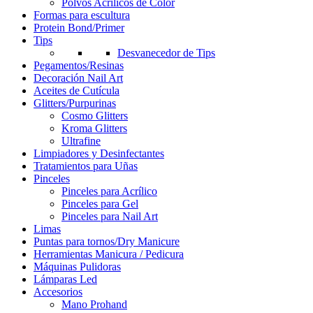
Polvos Acrílicos de Color
Formas para escultura
Protein Bond/Primer
Tips
Desvanecedor de Tips
Pegamentos/Resinas
Decoración Nail Art
Aceites de Cutícula
Glitters/Purpurinas
Cosmo Glitters
Kroma Glitters
Ultrafine
Limpiadores y Desinfectantes
Tratamientos para Uñas
Pinceles
Pinceles para Acrílico
Pinceles para Gel
Pinceles para Nail Art
Limas
Puntas para tornos/Dry Manicure
Herramientas Manicura / Pedicura
Máquinas Pulidoras
Lámparas Led
Accesorios
Mano Prohand