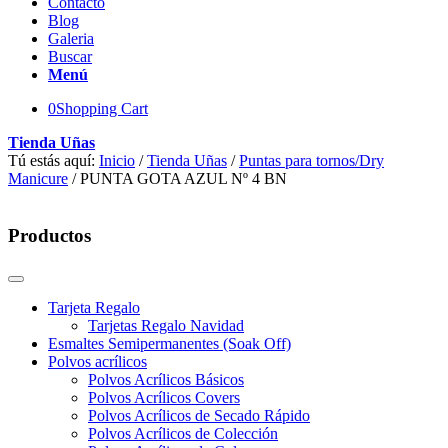
Contacto
Blog
Galeria
Buscar
Menú
0
Shopping Cart
Tienda Uñas
Tú estás aquí:
Inicio
/
Tienda Uñas
/
Puntas para tornos/Dry
Manicure
/
PUNTA GOTA AZUL Nº 4 BN
Productos
Tarjeta Regalo
Tarjetas Regalo Navidad
Esmaltes Semipermanentes (Soak Off)
Polvos acrílicos
Polvos Acrílicos Básicos
Polvos Acrílicos Covers
Polvos Acrílicos de Secado Rápido
Polvos Acrílicos de Colección