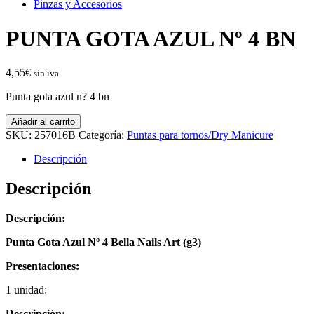
Pinzas y Accesorios
PUNTA GOTA AZUL Nº 4 BN
4,55
€
sin iva
Punta gota azul n? 4 bn
PUNTA
Añadir al carrito
GOTA
SKU:
257016B
Categoría:
Puntas para tornos/Dry Manicure
AZUL
Nº
Descripción
4
BN
Descripción
cantidad
Descripción:
Punta Gota Azul Nº 4 Bella Nails Art (g3)
Presentaciones:
1 unidad:
Descripción: