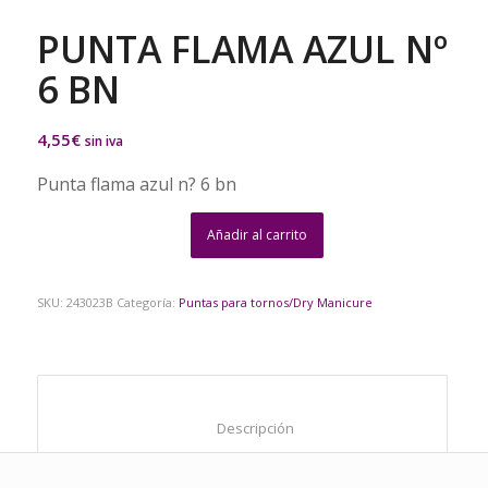
PUNTA FLAMA AZUL Nº
6 BN
4,55
€
sin iva
Punta flama azul n? 6 bn
Añadir al carrito
SKU:
243023B
Categoría:
Puntas para tornos/Dry Manicure
						Descripción					