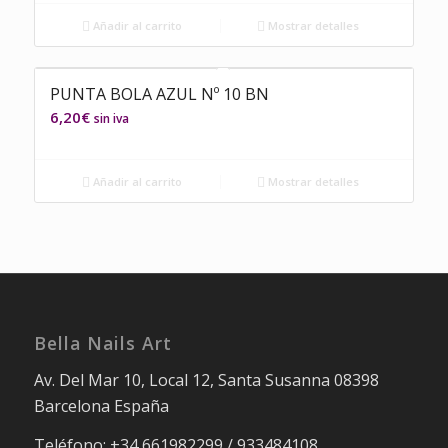
Añadir al carrito
Mostrar detalles
PUNTA BOLA AZUL Nº 10 BN
6,20
€
sin iva
Añadir al carrito
Mostrar detalles
Bella Nails Art
Av. Del Mar 10, Local 12, Santa Susanna 08398
Barcelona España
Teléfono: +34 661982299 / 933484108