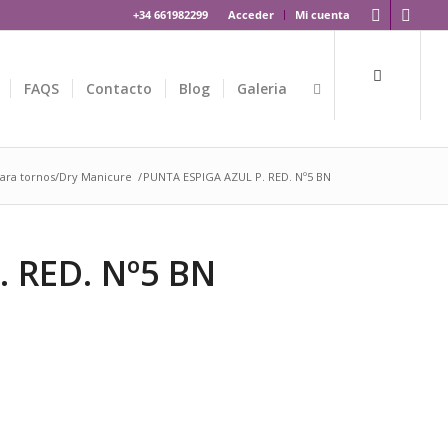
+34 661982299
Acceder
Mi cuenta
FAQS
Contacto
Blog
Galeria
ara tornos/Dry Manicure
/
PUNTA ESPIGA AZUL P. RED. Nº5 BN
 RED. Nº5 BN