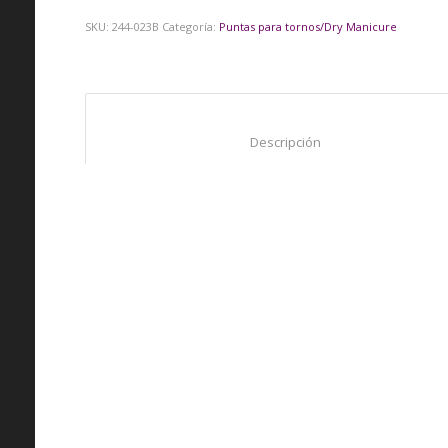
SKU:
244-023B
Categoría:
Puntas para tornos/Dry Manicure
						Descripción					