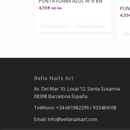
PUNTA FLAMA AZUL Nº 6 BN
4,55
€
PUN
sin iva
4,55
Añadir al carrito
Mostrar detalles
Aña
Bella Nails Art
Av. Del Mar 10, Local 12, Santa Susanna
08398 Barcelona España
Teléfono: +34 661982299 / 933484108
Email: info@bellanailsart.com