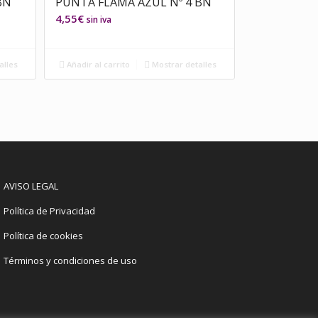
BN
PUNTA FLAMA AZUL Nº 4 BN
4,55
€
sin iva
alles
Añadir al carrito
Mostrar detalles
AVISO LEGAL
Política de Privacidad
Política de cookies
Términos y condiciones de uso