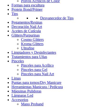
Polvos Acrílicos de Color
Formas para escultura
Protein Bond/Primer
Tips
Desvanecedor de Tips
Pegamentos/Resinas
Decoración Nail Art
Aceites de Cutícula
Glitters/Purpurinas
Cosmo Glitters
Kroma Glitters
Ultrafine
Limpiadores y Desinfectantes
Tratamientos para Uñas
Pinceles
Pinceles para Acrílico
Pinceles para Gel
Pinceles para Nail Art
Limas
Puntas para tornos/Dry Manicure
Herramientas Manicura / Pedicura
Máquinas Pulidoras
Lámparas Led
Accesorios
Mano Prohand