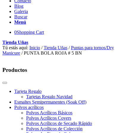
Contacto
Blog
Galeria
Buscar
Menú
0
Shopping Cart
Tienda Uñas
Tú estás aquí:
Inicio
/
Tienda Uñas
/
Puntas para tornos/Dry
Manicure
/
PUNTA BOLA ROJA # 5 BN
Productos
Tarjeta Regalo
Tarjetas Regalo Navidad
Esmaltes Semipermanentes (Soak Off)
Polvos acrílicos
Polvos Acrílicos Básicos
Polvos Acrílicos Covers
Polvos Acrílicos de Secado Rápido
Polvos Acrílicos de Colección