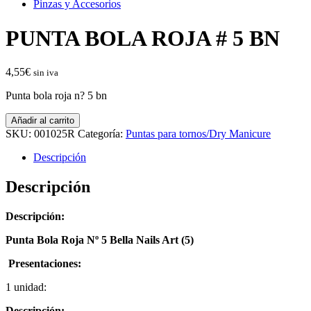
Pinzas y Accesorios
PUNTA BOLA ROJA # 5 BN
4,55
€
sin iva
Punta bola roja n? 5 bn
PUNTA
Añadir al carrito
BOLA
SKU:
001025R
Categoría:
Puntas para tornos/Dry Manicure
ROJA
#
Descripción
5
BN
Descripción
cantidad
Descripción:
Punta Bola Roja Nº 5 Bella Nails Art (5)
Presentaciones:
1 unidad:
Descripción: