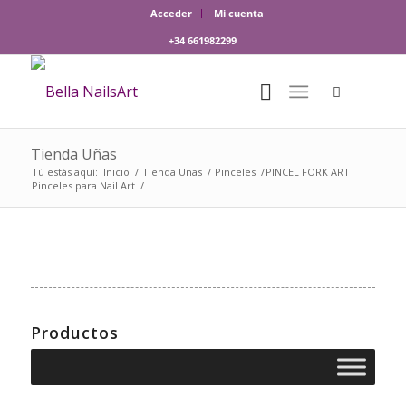
Acceder
Mi cuenta
+34 661982299
Tienda Uñas
Tú estás aquí:
Inicio
/
Tienda Uñas
/
Pinceles
/
PINCEL FORK ART
Pinceles para Nail Art
/
Productos