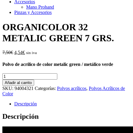
Accesorios
Mano Prohand
Pinzas y Accesorios
ORGANICOLOR 32
METALIC GREEN 7 GRS.
El
El
7,50
€
4,54
€
sin iva
precio
precio
original
actual
Polvo de acrílico de color metalic green / metálico verde
era:
es:
7,50€.
4,54€.
ORGANICOLOR
32
Añadir al carrito
METALIC
SKU:
94004321
Categorías:
Polvos acrílicos
,
Polvos Acrílicos de
GREEN
Color
7
GRS.
Descripción
cantidad
Descripción