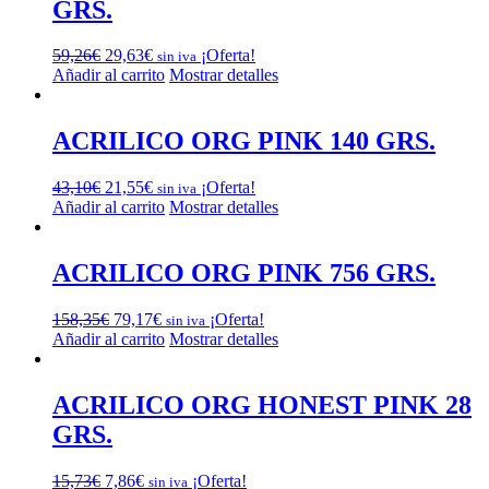
GRS.
El
El
59,26
€
29,63
€
¡Oferta!
sin iva
precio
precio
Añadir al carrito
Mostrar detalles
original
actual
era:
es:
59,26€.
29,63€.
ACRILICO ORG PINK 140 GRS.
El
El
43,10
€
21,55
€
¡Oferta!
sin iva
precio
precio
Añadir al carrito
Mostrar detalles
original
actual
era:
es:
43,10€.
21,55€.
ACRILICO ORG PINK 756 GRS.
El
El
158,35
€
79,17
€
¡Oferta!
sin iva
precio
precio
Añadir al carrito
Mostrar detalles
original
actual
era:
es:
158,35€.
79,17€.
ACRILICO ORG HONEST PINK 28
GRS.
El
El
15,73
€
7,86
€
¡Oferta!
sin iva