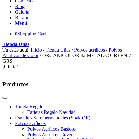
Contacto
Blog
Galeria
Buscar
Menú
0
Shopping Cart
Tienda Uñas
Tú estás aquí:
Inicio
/
Tienda Uñas
/
Polvos acrílicos
/
Polvos
Acrílicos de Color
/
ORGANICOLOR 32 METALIC GREEN 7
GRS.
¡Oferta!
Productos
Tarjeta Regalo
Tarjetas Regalo Navidad
Esmaltes Semipermanentes (Soak Off)
Polvos acrílicos
Polvos Acrílicos Básicos
Polvos Acrílicos Covers