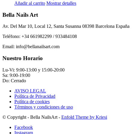
precio
precio
Añadir al carrito
Mostrar detalles
original
actual
era:
es:
Bella Nails Art
15,73€.
7,86€.
Av. Del Mar 10, Local 12, Santa Susanna 08398 Barcelona España
Teléfono: +34 661982299 / 933484108
Email: info@bellanailsart.com
Nuestro Horario
Lu-Vi: 9:00-13:00 y 15:00-20:00
Sa: 9:00-19:00
Do: Cerrado
AVISO LEGAL
Política de Privacidad
Política de cookies
Términos y condiciones de uso
© Copyright - Bella NailsArt -
Enfold Theme by Kriesi
Facebook
Instagram