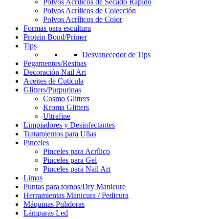
Polvos Acrílicos de Secado Rápido
Polvos Acrílicos de Colección
Polvos Acrílicos de Color
Formas para escultura
Protein Bond/Primer
Tips
Desvanecedor de Tips
Pegamentos/Resinas
Decoración Nail Art
Aceites de Cutícula
Glitters/Purpurinas
Cosmo Glitters
Kroma Glitters
Ultrafine
Limpiadores y Desinfectantes
Tratamientos para Uñas
Pinceles
Pinceles para Acrílico
Pinceles para Gel
Pinceles para Nail Art
Limas
Puntas para tornos/Dry Manicure
Herramientas Manicura / Pedicura
Máquinas Pulidoras
Lámparas Led