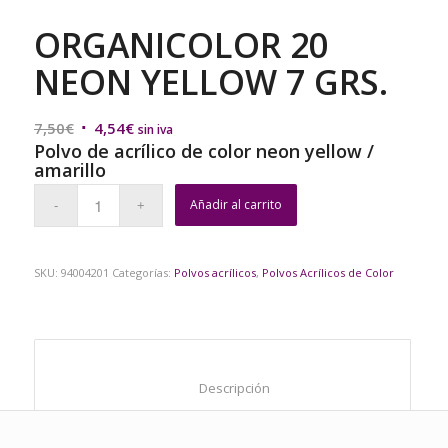
ORGANICOLOR 20
NEON YELLOW 7 GRS.
El
El
7,50
€
4,54
€
sin iva
Polvo de acrílico de color neon yellow /
precio
precio
amarillo
original
actual
era:
es:
Añadir al carrito
7,50€.
4,54€.
SKU:
94004201
Categorías:
Polvos acrílicos
,
Polvos Acrílicos de Color
						Descripción					