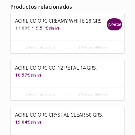
Productos relacionados
ACRILICO ORG CREAMY WHITE 28 GRS.
¡Oferta!
El
El
11,88
€
9,51
€
sin iva
precio
precio
original
actual
Añadir al carrito
Mostrar detalles
era:
es:
11,88€.
9,51€.
ACRILICO ORG CO. 12 PETAL 14 GRS.
10,57
€
sin iva
Añadir al carrito
Mostrar detalles
ACRILICO ORG CRYSTAL CLEAR 50 GRS.
19,04
€
sin iva