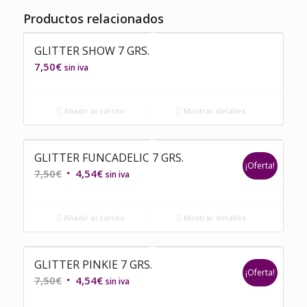
Productos relacionados
GLITTER SHOW 7 GRS.
7,50
€
sin iva
Añadir al carrito
Mostrar detalles
GLITTER FUNCADELIC 7 GRS.
¡Oferta!
El
El
7,50
€
4,54
€
sin iva
precio
precio
original
actual
Añadir al carrito
Mostrar detalles
era:
es:
7,50€.
4,54€.
GLITTER PINKIE 7 GRS.
¡Oferta!
El
El
7,50
€
4,54
€
sin iva
precio
precio