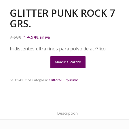
GLITTER PUNK ROCK 7
GRS.
El
El
7,50
€
4,54
€
sin iva
precio
precio
Iridiscentes ultra finos para polvo de acr?lico
original
actual
era:
es:
Añadir al carrito
7,50€.
4,54€.
SKU:
94003151
Categoría:
Glitters/Purpurinas
						Descripción					