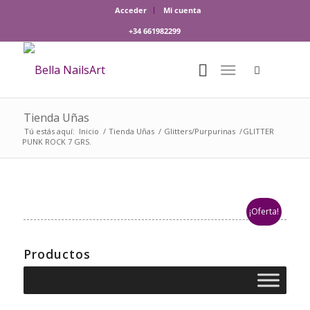
Acceder
Mi cuenta
+34 661982299
Tienda Uñas
Tú estás aquí:
Inicio
/
Tienda Uñas
/
Glitters/Purpurinas
/
GLITTER
PUNK ROCK 7 GRS.
¡Oferta!
Productos