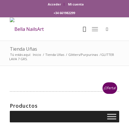
Acceder
Mi cuenta
+34 661982299
Tienda Uñas
Tú estás aquí:
Inicio
/
Tienda Uñas
/
Glitters/Purpurinas
/
GLITTER
LAVA 7 GRS.
¡Oferta!
Productos