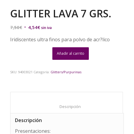
GLITTER LAVA 7 GRS.
El
El
7,50
€
4,54
€
sin iva
precio
precio
Iridiscentes ultra finos para polvo de acr?lico
original
actual
era:
es:
Añadir al carrito
7,50€.
4,54€.
SKU:
94003021
Categoría:
Glitters/Purpurinas
						Descripción					
Descripción
Presentaciones: