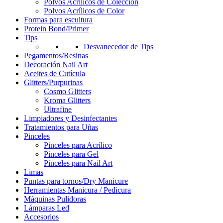
Polvos Acrílicos de Colección
Polvos Acrílicos de Color
Formas para escultura
Protein Bond/Primer
Tips
Desvanecedor de Tips
Pegamentos/Resinas
Decoración Nail Art
Aceites de Cutícula
Glitters/Purpurinas
Cosmo Glitters
Kroma Glitters
Ultrafine
Limpiadores y Desinfectantes
Tratamientos para Uñas
Pinceles
Pinceles para Acrílico
Pinceles para Gel
Pinceles para Nail Art
Limas
Puntas para tornos/Dry Manicure
Herramientas Manicura / Pedicura
Máquinas Pulidoras
Lámparas Led
Accesorios