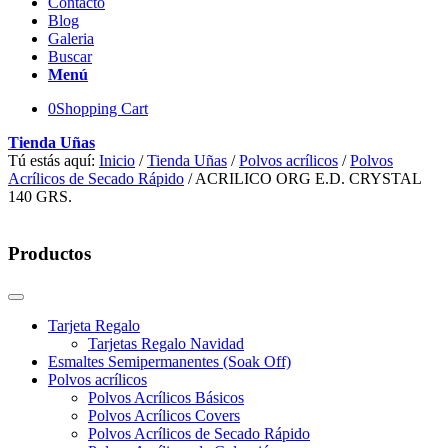
Contacto
Blog
Galeria
Buscar
Menú
0
Shopping Cart
Tienda Uñas
Tú estás aquí:
Inicio
/
Tienda Uñas
/
Polvos acrílicos
/
Polvos
Acrílicos de Secado Rápido
/
ACRILICO ORG E.D. CRYSTAL
140 GRS.
Productos
Tarjeta Regalo
Tarjetas Regalo Navidad
Esmaltes Semipermanentes (Soak Off)
Polvos acrílicos
Polvos Acrílicos Básicos
Polvos Acrílicos Covers
Polvos Acrílicos de Secado Rápido