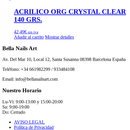
era:
es:
11,88€.
8,31€.
ACRILICO ORG CRYSTAL CLEAR
140 GRS.
42,49
€
sin iva
Añadir al carrito
Mostrar detalles
Bella Nails Art
Av. Del Mar 10, Local 12, Santa Susanna 08398 Barcelona España
Teléfono: +34 661982299 / 933484108
Email: info@bellanailsart.com
Nuestro Horario
Lu-Vi: 9:00-13:00 y 15:00-20:00
Sa: 9:00-19:00
Do: Cerrado
AVISO LEGAL
Política de Privacidad