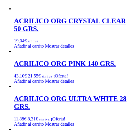
ACRILICO ORG CRYSTAL CLEAR
50 GRS.
19,04
€
sin iva
Añadir al carrito
Mostrar detalles
ACRILICO ORG PINK 140 GRS.
El
El
43,10
€
21,55
€
¡Oferta!
sin iva
precio
precio
Añadir al carrito
Mostrar detalles
original
actual
era:
es:
43,10€.
21,55€.
ACRILICO ORG ULTRA WHITE 28
GRS.
El
El
11,88
€
8,31
€
¡Oferta!
sin iva
precio
precio
Añadir al carrito
Mostrar detalles
original
actual