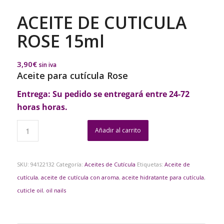
ACEITE DE CUTICULA
ROSE 15ml
3,90
€
sin iva
Aceite para cutícula Rose
Entrega: Su pedido se entregará entre 24-72
horas horas.
Añadir al carrito
SKU:
94122132
Categoría:
Aceites de Cutícula
Etiquetas:
Aceite de
cutícula
,
aceite de cutícula con aroma
,
aceite hidratante para cutícula
,
cuticle oil
,
oil nails