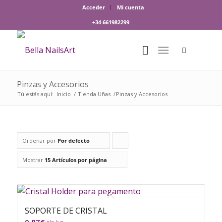
Acceder
Mi cuenta
+34 661982299
Pinzas y Accesorios
Tú estás aquí:
Inicio
/
Tienda Uñas
/
Pinzas y Accesorios
Ordenar por
Por defecto
Pulsa
para
Mostrar
15 Artículos por página
ordenar
los
cupones
SOPORTE DE CRISTAL
de